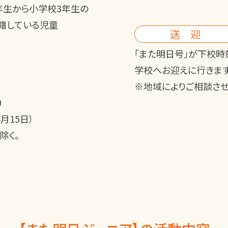
年生
から
小学校3年生
の
籍している児童
送 迎
「また明日号」が下校時
学校へお迎えに行きます
※地域によりご相談させ
0
月15日）
除く。