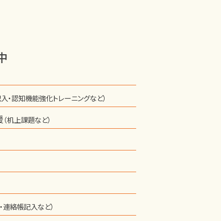
中
記入・認知機能強化トレーニングなど）
援
（机上課題など）
り・連絡帳記入など）