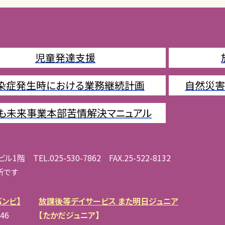
児童発達支援
染症発生時における業務継続計画
自然災害
も未来事業本部苦情解決マニュアル
階 TEL.025-530-7862 FAX.25-522-8132
所です
ンビ】
放課後等デイサービス また明日ジュニア
46
【たかだジュニア】