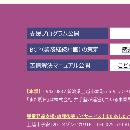
支援プログラム公開
BCP（業務継続計画）の策定
感
苦情解決マニュアル公開
こど
【本部】
〒943-0832 新潟県上越市本町5-5-9 ランドビル1
「また明日」は株式会社 井手塾が運営している事業
児童発達支援・放課後等デイサービス 【またあしたバ
上越市子安1201 メゾンヒカリ1F TEL.025-520-81